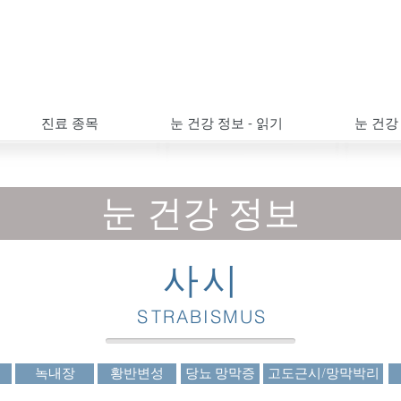
진료 종목
눈 건강 정보 - 읽기
눈 건강
​눈 건강 정보
사
시
S
T
R
A
B
I
S
M
U
S
녹내장
황반변성
당뇨 망막증
고도근시/망막박리