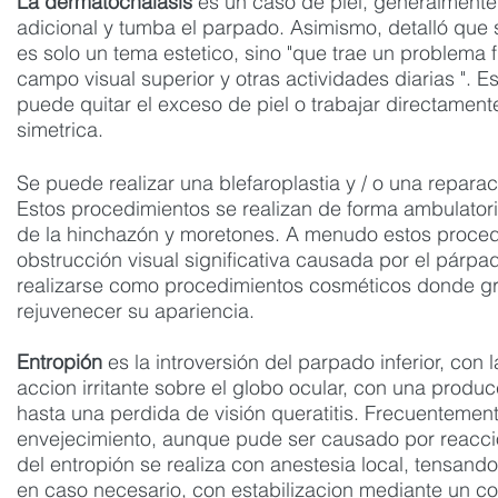
La dermatochalasis
es un caso de piel, generalmente
adicional y tumba el parpado. Asimismo, detalló que 
es solo un tema estetico, sino "que trae un problema f
campo visual superior y otras actividades diarias ". 
puede quitar el exceso de piel o trabajar directament
simetrica.
Se puede realizar una blefaroplastia y / o una repara
Estos procedimientos se realizan de forma ambulatori
de la hinchazón y moretones. A menudo estos procedi
obstrucción visual significativa causada por el párp
realizarse como procedimientos cosméticos donde g
rejuvenecer su apariencia.
Entropión
es la introversión del parpado inferior, con
accion irritante sobre el globo ocular, con una prod
hasta una perdida de visión queratitis. Frecuentement
envejecimiento, aunque pude ser causado por reaccion
del entropión se realiza con anestesia local, tensand
en caso necesario, con estabilizacion mediante un colg