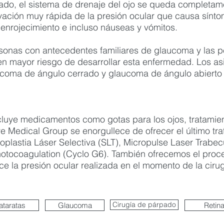
ado, el sistema de drenaje del ojo se queda completa
evación muy rápida de la presión ocular que causa sín
, enrojecimiento e incluso náuseas y vómitos.
sonas con antecedentes familiares de glaucoma y las p
n mayor riesgo de desarrollar esta enfermedad. Los as
ucoma de ángulo cerrado y glaucoma de ángulo abierto
cluye medicamentos como gotas para los ojos, tratamien
ye Medical Group se enorgullece de ofrecer el último tr
plastia Láser Selectiva (SLT), Micropulse Laser Trabecu
otocoagulation (Cyclo G6). También ofrecemos el proce
ce la presión ocular realizada en el momento de la cirug
Cirugía de párpado
ataratas
Glaucoma
Retin