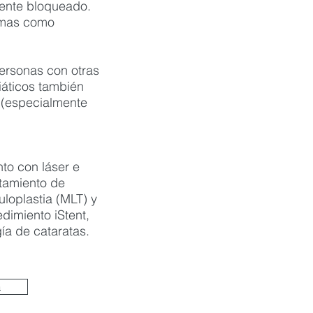
mente bloqueado.
tomas como
ersonas con otras
iáticos también
 (especialmente
to con láser e
atamiento de
loplastia (MLT) y
dimiento iStent,
ía de cataratas.
a